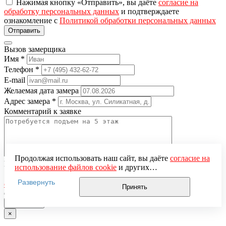
Нажимая кнопку «Отправить», вы даёте
согласие на
обработку персональных данных
и подтверждаете
ознакомление с
Политикой обработки персональных данных
Вызов замерщика
Имя
*
Телефон
*
E-mail
Желаемая дата замера
Адрес замера
*
Комментарий к заявке
Продолжая использовать наш сайт, вы даёте
согласие на
Понравившаяся модель
использование файлов cookie
и других
Нажимая кнопку «Отправить», вы даёте
согласие на
пользовательских данных (включая IP-адрес, сведения о
Развернуть
обработку персональных данных
и подтверждаете
местоположении, устройстве, действиях на сайте и т. п.)
Принять
ознакомление с
Политикой обработки персональных данных
для функционирования сайта, проведения
статистических исследований, ретаргетинга и
использования систем аналитики (например,
×
Яндекс.Метрика), в соответствии с нашей
Политикой