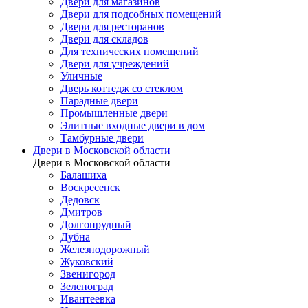
Двери для магазинов
Двери для подсобных помещений
Двери для ресторанов
Двери для складов
Для технических помещений
Двери для учреждений
Уличные
Дверь коттедж со стеклом
Парадные двери
Промышленные двери
Элитные входные двери в дом
Тамбурные двери
Двери в Московской области
Двери в Московской области
Балашиха
Воскресенск
Дедовск
Дмитров
Долгопрудный
Дубна
Железнодорожный
Жуковский
Звенигород
Зеленоград
Ивантеевка