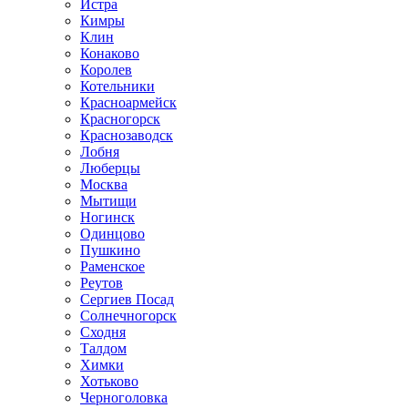
Истра
Кимры
Клин
Конаково
Королев
Котельники
Красноармейск
Красногорск
Краснозаводск
Лобня
Люберцы
Москва
Мытищи
Ногинск
Одинцово
Пушкино
Раменское
Реутов
Сергиев Посад
Солнечногорск
Сходня
Талдом
Химки
Хотьково
Черноголовка