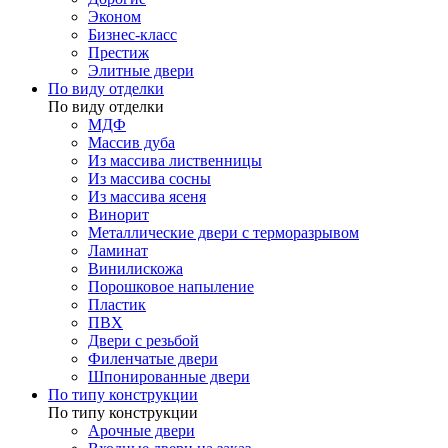
Эконом
Бизнес-класс
Престиж
Элитные двери
По виду отделки
По виду отделки
МДФ
Массив дуба
Из массива лиственницы
Из массива сосны
Из массива ясеня
Винорит
Металлические двери с терморазрывом
Ламинат
Винилискожа
Порошковое напыление
Пластик
ПВХ
Двери с резьбой
Филенчатые двери
Шпонированные двери
По типу конструкции
По типу конструкции
Арочные двери