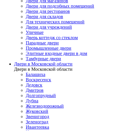
Двери для магазинов
Двери для подсобных помещений
Двери для ресторанов
Двери для складов
Для технических помещений
Двери для учреждений
Уличные
Дверь коттедж со стеклом
Парадные двери
Промышленные двери
Элитные входные двери в дом
Тамбурные двери
Двери в Московской области
Двери в Московской области
Балашиха
Воскресенск
Дедовск
Дмитров
Долгопрудный
Дубна
Железнодорожный
Жуковский
Звенигород
Зеленоград
Ивантеевка