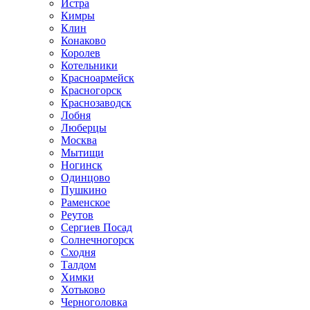
Истра
Кимры
Клин
Конаково
Королев
Котельники
Красноармейск
Красногорск
Краснозаводск
Лобня
Люберцы
Москва
Мытищи
Ногинск
Одинцово
Пушкино
Раменское
Реутов
Сергиев Посад
Солнечногорск
Сходня
Талдом
Химки
Хотьково
Черноголовка