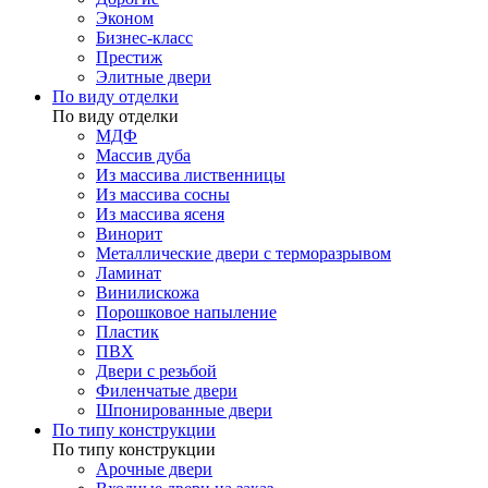
Эконом
Бизнес-класс
Престиж
Элитные двери
По виду отделки
По виду отделки
МДФ
Массив дуба
Из массива лиственницы
Из массива сосны
Из массива ясеня
Винорит
Металлические двери с терморазрывом
Ламинат
Винилискожа
Порошковое напыление
Пластик
ПВХ
Двери с резьбой
Филенчатые двери
Шпонированные двери
По типу конструкции
По типу конструкции
Арочные двери