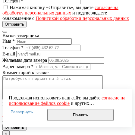
Телефон
*
Нажимая кнопку «Отправить», вы даёте
согласие на
обработку персональных данных
и подтверждаете
ознакомление с
Политикой обработки персональных данных
Вызов замерщика
Имя
*
Телефон
*
E-mail
Желаемая дата замера
Адрес замера
*
Комментарий к заявке
Продолжая использовать наш сайт, вы даёте
согласие на
использование файлов cookie
и других
Понравившаяся модель
пользовательских данных (включая IP-адрес, сведения о
Нажимая кнопку «Отправить», вы даёте
согласие на
Развернуть
местоположении, устройстве, действиях на сайте и т. п.)
Принять
обработку персональных данных
и подтверждаете
для функционирования сайта, проведения
ознакомление с
Политикой обработки персональных данных
статистических исследований, ретаргетинга и
использования систем аналитики (например,
×