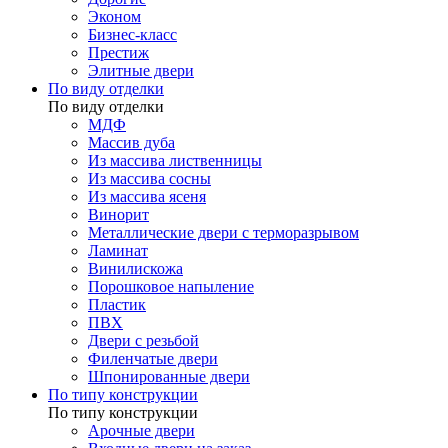
Эконом
Бизнес-класс
Престиж
Элитные двери
По виду отделки
По виду отделки
МДФ
Массив дуба
Из массива лиственницы
Из массива сосны
Из массива ясеня
Винорит
Металлические двери с терморазрывом
Ламинат
Винилискожа
Порошковое напыление
Пластик
ПВХ
Двери с резьбой
Филенчатые двери
Шпонированные двери
По типу конструкции
По типу конструкции
Арочные двери