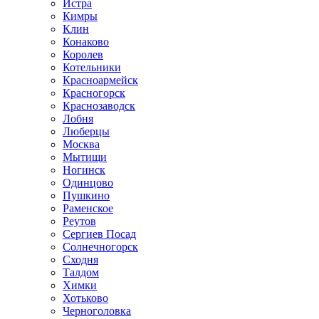
Истра
Кимры
Клин
Конаково
Королев
Котельники
Красноармейск
Красногорск
Краснозаводск
Лобня
Люберцы
Москва
Мытищи
Ногинск
Одинцово
Пушкино
Раменское
Реутов
Сергиев Посад
Солнечногорск
Сходня
Талдом
Химки
Хотьково
Черноголовка