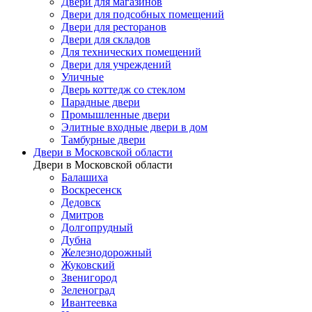
Двери для магазинов
Двери для подсобных помещений
Двери для ресторанов
Двери для складов
Для технических помещений
Двери для учреждений
Уличные
Дверь коттедж со стеклом
Парадные двери
Промышленные двери
Элитные входные двери в дом
Тамбурные двери
Двери в Московской области
Двери в Московской области
Балашиха
Воскресенск
Дедовск
Дмитров
Долгопрудный
Дубна
Железнодорожный
Жуковский
Звенигород
Зеленоград
Ивантеевка