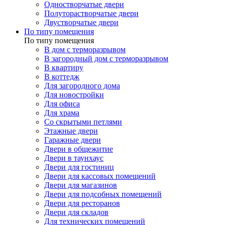
Одностворчатые двери
Полуторастворчатые двери
Двустворчатые двери
По типу помещения
По типу помещения
В дом с терморазрывом
В загородный дом с терморазрывом
В квартиру
В коттедж
Для загородного дома
Для новостройки
Для офиса
Для храма
Со скрытыми петлями
Этажные двери
Гаражные двери
Двери в общежитие
Двери в таунхаус
Двери для гостиниц
Двери для кассовых помещений
Двери для магазинов
Двери для подсобных помещений
Двери для ресторанов
Двери для складов
Для технических помещений