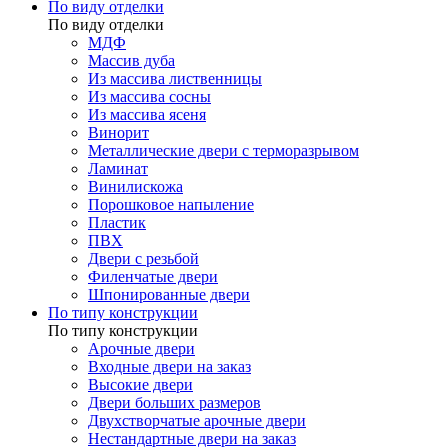
По виду отделки
По виду отделки
МДФ
Массив дуба
Из массива лиственницы
Из массива сосны
Из массива ясеня
Винорит
Металлические двери с терморазрывом
Ламинат
Винилискожа
Порошковое напыление
Пластик
ПВХ
Двери с резьбой
Филенчатые двери
Шпонированные двери
По типу конструкции
По типу конструкции
Арочные двери
Входные двери на заказ
Высокие двери
Двери больших размеров
Двухстворчатые арочные двери
Нестандартные двери на заказ