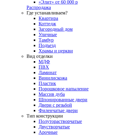
«Элит» от 60 000 р
Распродажа
Где устанавливаем?
Квартира
Коттедж
Загородный дом
Уличные
Тамбур
Подъезд
Храмы и церкви
Вид отделки
МДФ
ПВХ
Ламинат
Винилискожа
Пластик
Порошковое напыление
Массив дуба
Шпонированные двери
Двери с резьбой
Филенчатые двери
Тип конструкции
Полуторастворчатые
Двустворчатые
Арочные