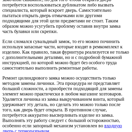
потребуется воспользоваться дубликатом либо вызвать
специалиста, который вскроет дверь. Самостоятельно
пытаться открыть дверь отмычками или другими
подходящими для этой цели предметами не стоит. Таким
образом можно усугубить проблему оставив внутри замка
часть булавки или скрепки.
Если сломался сувальдный замок, то его можно починить
используя запасные части, которые входят в ремкомплект к
изделию. Как правило, такая фурнитура реализуется не только
с дополнительными деталями, но и с подробной бумажной
инструкцией, по которой можно будет без особого труда
самостоятельно выполнить ремонтные работы.
Ремонт цилиндрового замка можно осуществить только
методом замены личинки. Эта процедура не представляет
большой сложности, а приобрести подходящий для замены
элемент можно практически в любом магазине хозтоваров.
Удаляется личинка из замка выкручиванием винта, который
удерживает эту деталь, но сделать это можно только после
того, как дверь будет открыта. В противном случае,
потребуется аккуратно высверливать изделие из замка.
Выполнять эту работу следует с большой осторожностью,
особенно если запорный механизм установлен во
входную
дверь с терморазрывом
.