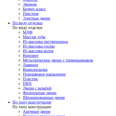
Эконом
Бизнес-класс
Престиж
Элитные двери
По виду отделки
По виду отделки
МДФ
Массив дуба
Из массива лиственницы
Из массива сосны
Из массива ясеня
Винорит
Металлические двери с терморазрывом
Ламинат
Винилискожа
Порошковое напыление
Пластик
ПВХ
Двери с резьбой
Филенчатые двери
Шпонированные двери
По типу конструкции
По типу конструкции
Арочные двери