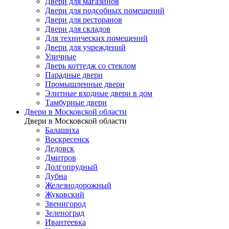
Двери для магазинов
Двери для подсобных помещений
Двери для ресторанов
Двери для складов
Для технических помещений
Двери для учреждений
Уличные
Дверь коттедж со стеклом
Парадные двери
Промышленные двери
Элитные входные двери в дом
Тамбурные двери
Двери в Московской области
Двери в Московской области
Балашиха
Воскресенск
Дедовск
Дмитров
Долгопрудный
Дубна
Железнодорожный
Жуковский
Звенигород
Зеленоград
Ивантеевка