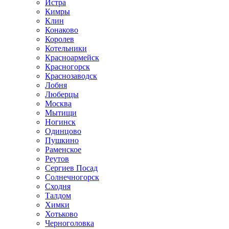
Истра
Кимры
Клин
Конаково
Королев
Котельники
Красноармейск
Красногорск
Краснозаводск
Лобня
Люберцы
Москва
Мытищи
Ногинск
Одинцово
Пушкино
Раменское
Реутов
Сергиев Посад
Солнечногорск
Сходня
Талдом
Химки
Хотьково
Черноголовка