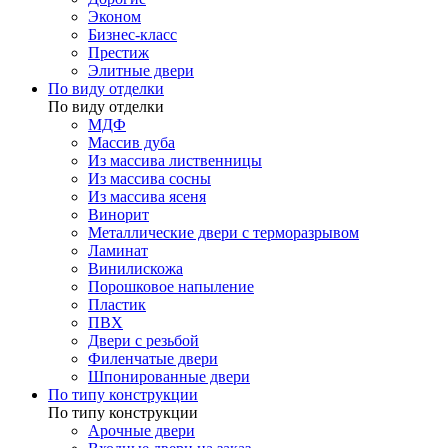
Эконом
Бизнес-класс
Престиж
Элитные двери
По виду отделки
По виду отделки
МДФ
Массив дуба
Из массива лиственницы
Из массива сосны
Из массива ясеня
Винорит
Металлические двери с терморазрывом
Ламинат
Винилискожа
Порошковое напыление
Пластик
ПВХ
Двери с резьбой
Филенчатые двери
Шпонированные двери
По типу конструкции
По типу конструкции
Арочные двери