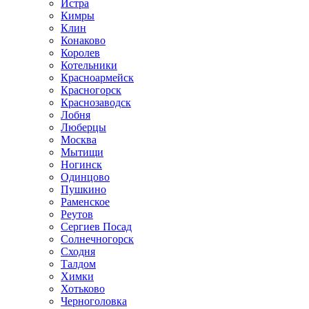
Истра
Кимры
Клин
Конаково
Королев
Котельники
Красноармейск
Красногорск
Краснозаводск
Лобня
Люберцы
Москва
Мытищи
Ногинск
Одинцово
Пушкино
Раменское
Реутов
Сергиев Посад
Солнечногорск
Сходня
Талдом
Химки
Хотьково
Черноголовка