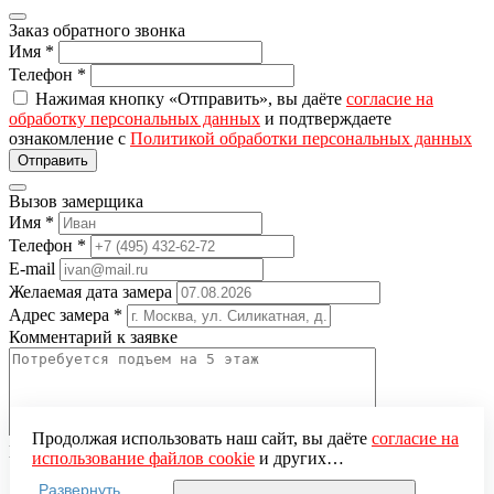
Заказ обратного звонка
Имя
*
Телефон
*
Нажимая кнопку «Отправить», вы даёте
согласие на
обработку персональных данных
и подтверждаете
ознакомление с
Политикой обработки персональных данных
Вызов замерщика
Имя
*
Телефон
*
E-mail
Желаемая дата замера
Адрес замера
*
Комментарий к заявке
Продолжая использовать наш сайт, вы даёте
согласие на
Понравившаяся модель
использование файлов cookie
и других
Нажимая кнопку «Отправить», вы даёте
согласие на
пользовательских данных (включая IP-адрес, сведения о
Развернуть