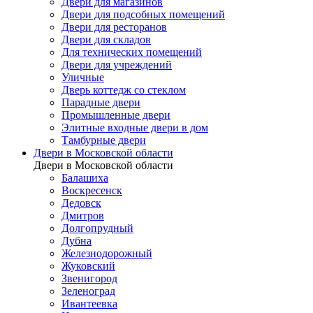
Двери для магазинов
Двери для подсобных помещений
Двери для ресторанов
Двери для складов
Для технических помещений
Двери для учреждений
Уличные
Дверь коттедж со стеклом
Парадные двери
Промышленные двери
Элитные входные двери в дом
Тамбурные двери
Двери в Московской области
Двери в Московской области
Балашиха
Воскресенск
Дедовск
Дмитров
Долгопрудный
Дубна
Железнодорожный
Жуковский
Звенигород
Зеленоград
Ивантеевка