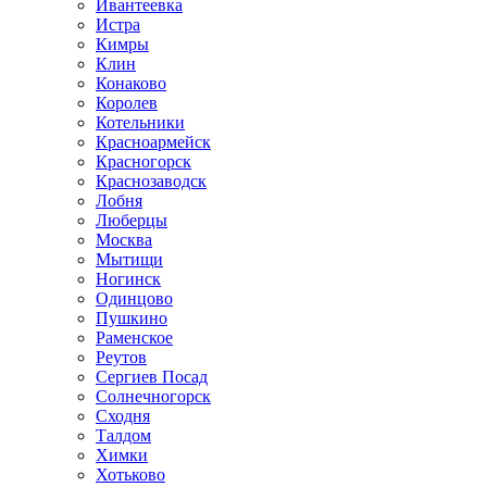
Ивантеевка
Истра
Кимры
Клин
Конаково
Королев
Котельники
Красноармейск
Красногорск
Краснозаводск
Лобня
Люберцы
Москва
Мытищи
Ногинск
Одинцово
Пушкино
Раменское
Реутов
Сергиев Посад
Солнечногорск
Сходня
Талдом
Химки
Хотьково