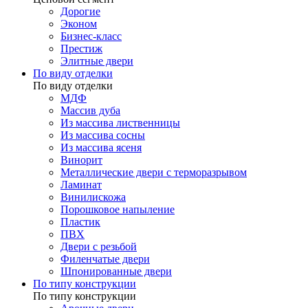
Дорогие
Эконом
Бизнес-класс
Престиж
Элитные двери
По виду отделки
По виду отделки
МДФ
Массив дуба
Из массива лиственницы
Из массива сосны
Из массива ясеня
Винорит
Металлические двери с терморазрывом
Ламинат
Винилискожа
Порошковое напыление
Пластик
ПВХ
Двери с резьбой
Филенчатые двери
Шпонированные двери
По типу конструкции
По типу конструкции