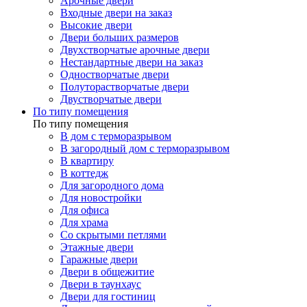
Арочные двери
Входные двери на заказ
Высокие двери
Двери больших размеров
Двухстворчатые арочные двери
Нестандартные двери на заказ
Одностворчатые двери
Полуторастворчатые двери
Двустворчатые двери
По типу помещения
По типу помещения
В дом с терморазрывом
В загородный дом с терморазрывом
В квартиру
В коттедж
Для загородного дома
Для новостройки
Для офиса
Для храма
Со скрытыми петлями
Этажные двери
Гаражные двери
Двери в общежитие
Двери в таунхаус
Двери для гостиниц