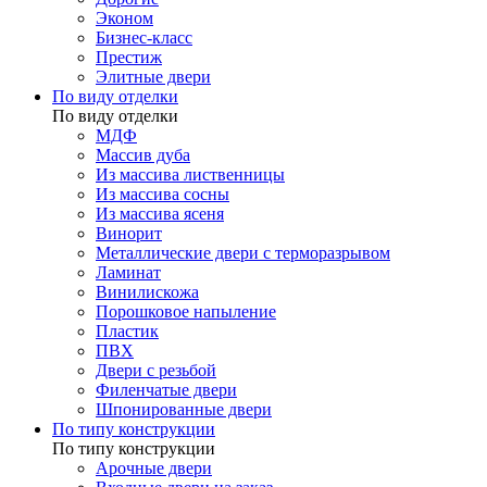
Эконом
Бизнес-класс
Престиж
Элитные двери
По виду отделки
По виду отделки
МДФ
Массив дуба
Из массива лиственницы
Из массива сосны
Из массива ясеня
Винорит
Металлические двери с терморазрывом
Ламинат
Винилискожа
Порошковое напыление
Пластик
ПВХ
Двери с резьбой
Филенчатые двери
Шпонированные двери
По типу конструкции
По типу конструкции
Арочные двери