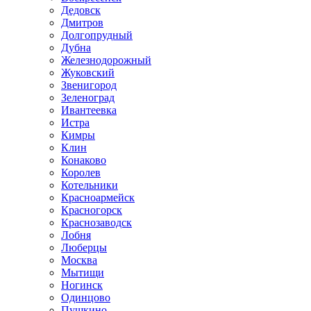
Дедовск
Дмитров
Долгопрудный
Дубна
Железнодорожный
Жуковский
Звенигород
Зеленоград
Ивантеевка
Истра
Кимры
Клин
Конаково
Королев
Котельники
Красноармейск
Красногорск
Краснозаводск
Лобня
Люберцы
Москва
Мытищи
Ногинск
Одинцово
Пушкино