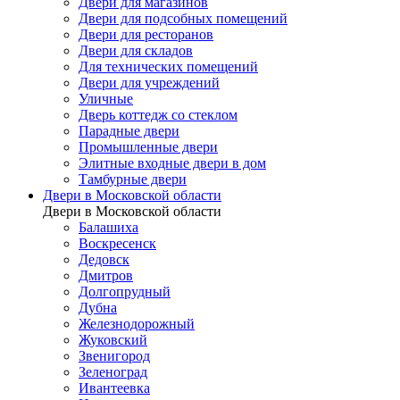
Двери для магазинов
Двери для подсобных помещений
Двери для ресторанов
Двери для складов
Для технических помещений
Двери для учреждений
Уличные
Дверь коттедж со стеклом
Парадные двери
Промышленные двери
Элитные входные двери в дом
Тамбурные двери
Двери в Московской области
Двери в Московской области
Балашиха
Воскресенск
Дедовск
Дмитров
Долгопрудный
Дубна
Железнодорожный
Жуковский
Звенигород
Зеленоград
Ивантеевка