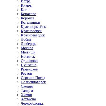
Истра
Кимры
Клин
Конаково
Королев
Котельники
Красноармейск
Красногорск
Краснозаводск
Лобня
Люберцы
Москва
Мытищи
Ногинск
Одинцово
Пушкино
Раменское
Реутов
Сергиев Посад
Солнечногорск
Сходня
Талдом
Химки
Хотьково
Черноголовка