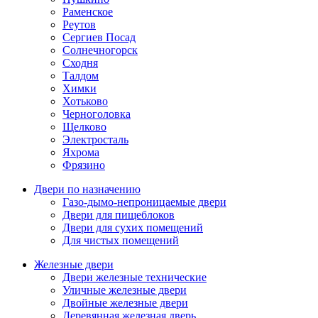
Раменское
Реутов
Сергиев Посад
Солнечногорск
Сходня
Талдом
Химки
Хотьково
Черноголовка
Щелково
Электросталь
Яхрома
Фрязино
Двери по назначению
Газо-дымо-непроницаемые двери
Двери для пищеблоков
Двери для сухих помещений
Для чистых помещений
Железные двери
Двери железные технические
Уличные железные двери
Двойные железные двери
Деревянная железная дверь