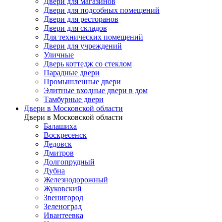
Двери для магазинов
Двери для подсобных помещений
Двери для ресторанов
Двери для складов
Для технических помещений
Двери для учреждений
Уличные
Дверь коттедж со стеклом
Парадные двери
Промышленные двери
Элитные входные двери в дом
Тамбурные двери
Двери в Московской области
Двери в Московской области
Балашиха
Воскресенск
Дедовск
Дмитров
Долгопрудный
Дубна
Железнодорожный
Жуковский
Звенигород
Зеленоград
Ивантеевка