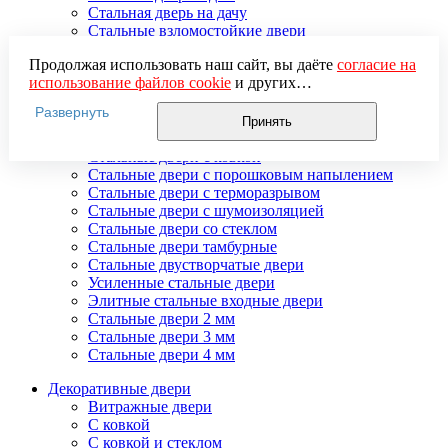
Стальная дверь на дачу
Стальные взломостойкие двери
Стальные входные двери в квартиру
Продолжая использовать наш сайт, вы даёте
согласие на
Стальные двери в подъезд
использование файлов cookie
и других
Стальные двери внутреннего открывания
пользовательских данных (включая IP-адрес, сведения о
Стальные двери массив
Развернуть
местоположении, устройстве, действиях на сайте и т. п.)
Стальные двери мдф
Принять
для функционирования сайта, проведения
Стальные двери с зеркалом
статистических исследований, ретаргетинга и
Стальные двери с ковкой
использования систем аналитики (например,
Стальные двери с порошковым напылением
Яндекс.Метрика), в соответствии с нашей
Политикой
Стальные двери с терморазрывом
обработки персональных данных.
Стальные двери с шумоизоляцией
Если вы не хотите, чтобы ваши данные обрабатывались,
Стальные двери со стеклом
настройте ограничения в браузере или покиньте сайт.
Стальные двери тамбурные
Стальные двустворчатые двери
Усиленные стальные двери
Элитные стальные входные двери
Стальные двери 2 мм
Стальные двери 3 мм
Стальные двери 4 мм
Декоративные двери
Витражные двери
С ковкой
С ковкой и стеклом