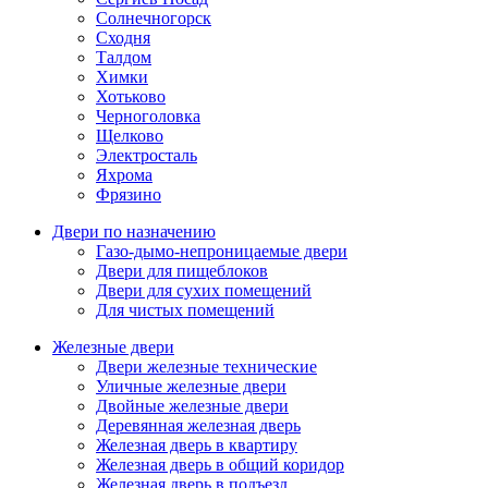
Солнечногорск
Сходня
Талдом
Химки
Хотьково
Черноголовка
Щелково
Электросталь
Яхрома
Фрязино
Двери по назначению
Газо-дымо-непроницаемые двери
Двери для пищеблоков
Двери для сухих помещений
Для чистых помещений
Железные двери
Двери железные технические
Уличные железные двери
Двойные железные двери
Деревянная железная дверь
Железная дверь в квартиру
Железная дверь в общий коридор
Железная дверь в подъезд