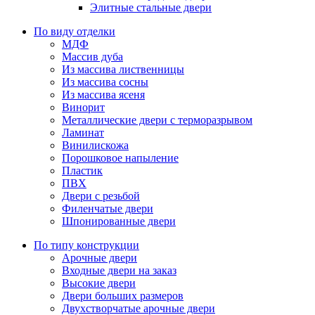
Элитные стальные двери
По виду отделки
МДФ
Массив дуба
Из массива лиственницы
Из массива сосны
Из массива ясеня
Винорит
Металлические двери с терморазрывом
Ламинат
Винилискожа
Порошковое напыление
Пластик
ПВХ
Двери с резьбой
Филенчатые двери
Шпонированные двери
По типу конструкции
Арочные двери
Входные двери на заказ
Высокие двери
Двери больших размеров
Двухстворчатые арочные двери