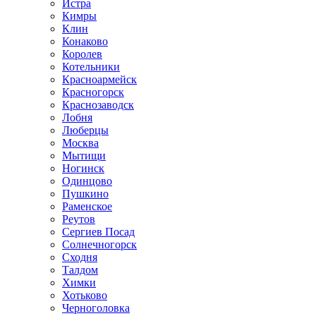
Истра
Кимры
Клин
Конаково
Королев
Котельники
Красноармейск
Красногорск
Краснозаводск
Лобня
Люберцы
Москва
Мытищи
Ногинск
Одинцово
Пушкино
Раменское
Реутов
Сергиев Посад
Солнечногорск
Сходня
Талдом
Химки
Хотьково
Черноголовка