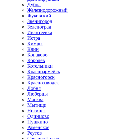
Дубна
Железнодорожный
Жуковский
Звенигород
Зеленоград
Ивантеевка
Истра
Кимры
Клин
Конаково
Королев
Котельники
Красноармейск
Красногорск
Краснозаводск
Лобня
Люберцы
Москва
Мытищи
Ногинск
Одинцово
Пушкино
Раменское
Реутов
Сергиев Посад