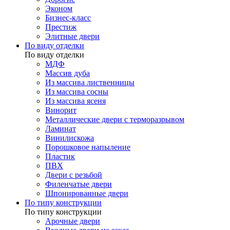
Эконом
Бизнес-класс
Престиж
Элитные двери
По виду отделки
По виду отделки
МДФ
Массив дуба
Из массива лиственницы
Из массива сосны
Из массива ясеня
Винорит
Металлические двери с терморазрывом
Ламинат
Винилискожа
Порошковое напыление
Пластик
ПВХ
Двери с резьбой
Филенчатые двери
Шпонированные двери
По типу конструкции
По типу конструкции
Арочные двери