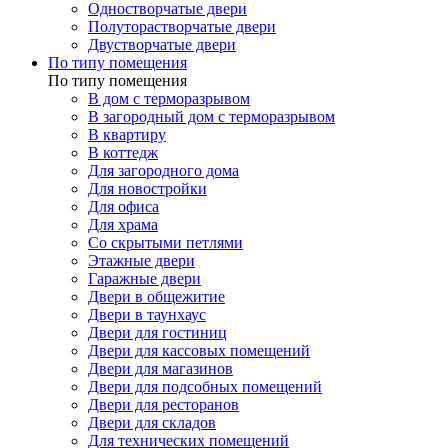
Одностворчатые двери
Полуторастворчатые двери
Двустворчатые двери
По типу помещения
По типу помещения
В дом с терморазрывом
В загородный дом с терморазрывом
В квартиру
В коттедж
Для загородного дома
Для новостройки
Для офиса
Для храма
Со скрытыми петлями
Этажные двери
Гаражные двери
Двери в общежитие
Двери в таунхаус
Двери для гостиниц
Двери для кассовых помещений
Двери для магазинов
Двери для подсобных помещений
Двери для ресторанов
Двери для складов
Для технических помещений