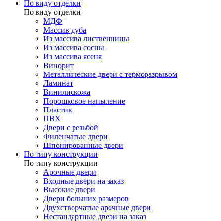
По виду отделки
По виду отделки
МДФ
Массив дуба
Из массива лиственницы
Из массива сосны
Из массива ясеня
Винорит
Металлические двери с терморазрывом
Ламинат
Винилискожа
Порошковое напыление
Пластик
ПВХ
Двери с резьбой
Филенчатые двери
Шпонированные двери
По типу конструкции
По типу конструкции
Арочные двери
Входные двери на заказ
Высокие двери
Двери больших размеров
Двухстворчатые арочные двери
Нестандартные двери на заказ