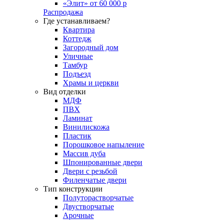
«Элит» от 60 000 р
Распродажа
Где устанавливаем?
Квартира
Коттедж
Загородный дом
Уличные
Тамбур
Подъезд
Храмы и церкви
Вид отделки
МДФ
ПВХ
Ламинат
Винилискожа
Пластик
Порошковое напыление
Массив дуба
Шпонированные двери
Двери с резьбой
Филенчатые двери
Тип конструкции
Полуторастворчатые
Двустворчатые
Арочные