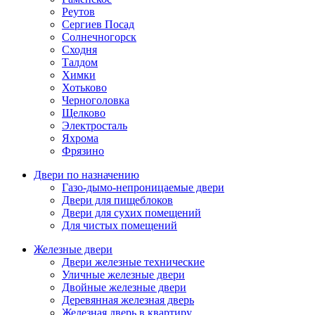
Реутов
Сергиев Посад
Солнечногорск
Сходня
Талдом
Химки
Хотьково
Черноголовка
Щелково
Электросталь
Яхрома
Фрязино
Двери по назначению
Газо-дымо-непроницаемые двери
Двери для пищеблоков
Двери для сухих помещений
Для чистых помещений
Железные двери
Двери железные технические
Уличные железные двери
Двойные железные двери
Деревянная железная дверь
Железная дверь в квартиру