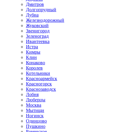
Дмитров
Долгопрудный
Дубна
Железнодорожный
Жуковский
Звенигород
Зеленоград
Ивантеевка
Истра
Кимры
Клин
Конаково
Королев
Котельники
Красноармейск
Красногорск
Краснозаводск
Лобня
Люберцы
Москва
Мытищи
Ногинск
Одинцово
Пушкино
Раменское