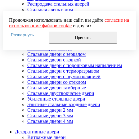
Распродажа стальных дверей
Стальная дверь в дом
Стальная дверь на дачу
Продолжая использовать наш сайт, вы даёте
согласие на
Стальные взломостойкие двери
использование файлов cookie
и других
Стальные входные двери в квартиру
пользовательских данных (включая IP-адрес, сведения о
Стальные двери в подъезд
Развернуть
местоположении, устройстве, действиях на сайте и т. п.)
Стальные двери внутреннего открывания
Принять
для функционирования сайта, проведения
Стальные двери массив
статистических исследований, ретаргетинга и
Стальные двери мдф
использования систем аналитики (например,
Стальные двери с зеркалом
Яндекс.Метрика), в соответствии с нашей
Политикой
Стальные двери с ковкой
обработки персональных данных.
Стальные двери с порошковым напылением
Если вы не хотите, чтобы ваши данные обрабатывались,
Стальные двери с терморазрывом
настройте ограничения в браузере или покиньте сайт.
Стальные двери с шумоизоляцией
Стальные двери со стеклом
Стальные двери тамбурные
Стальные двустворчатые двери
Усиленные стальные двери
Элитные стальные входные двери
Стальные двери 2 мм
Стальные двери 3 мм
Стальные двери 4 мм
Декоративные двери
Витражные двери