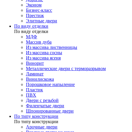
Эконом
Бизнес-класс
Престиж
Элитные двери
По виду отделки
По виду отделки
МДФ
Массив дуба
Из массива лиственницы
Из массива сосны
Из массива ясеня
Винорит
Металлические двери с терморазрывом
Ламинат
Винилискожа
Порошковое напыление
Пластик
ПВХ
Двери с резьбой
Филенчатые двери
Шпонированные двери
По типу конструкции
По типу конструкции
Арочные двери