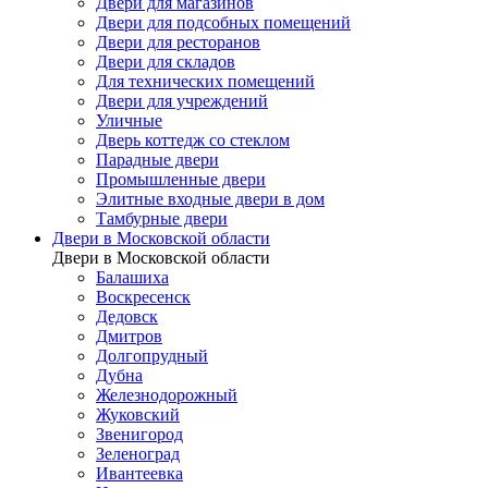
Двери для магазинов
Двери для подсобных помещений
Двери для ресторанов
Двери для складов
Для технических помещений
Двери для учреждений
Уличные
Дверь коттедж со стеклом
Парадные двери
Промышленные двери
Элитные входные двери в дом
Тамбурные двери
Двери в Московской области
Двери в Московской области
Балашиха
Воскресенск
Дедовск
Дмитров
Долгопрудный
Дубна
Железнодорожный
Жуковский
Звенигород
Зеленоград
Ивантеевка