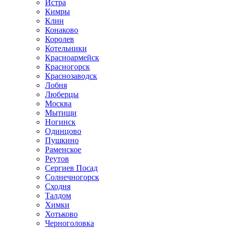
Истра
Кимры
Клин
Конаково
Королев
Котельники
Красноармейск
Красногорск
Краснозаводск
Лобня
Люберцы
Москва
Мытищи
Ногинск
Одинцово
Пушкино
Раменское
Реутов
Сергиев Посад
Солнечногорск
Сходня
Талдом
Химки
Хотьково
Черноголовка