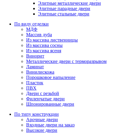
Элитные металлические двери
Элитные парадные двери
Элитные стальные двери
По виду отделки
МДФ
Массив дуба
Из массива лиственницы
Из массива сосны
Из массива ясеня
Винорит
Металлические двери с терморазрывом
Ламинат
Винилискожа
Порошковое напыление
Пластик
ПВХ
Двери с резьбой
Филенчатые двери
Шпонированные двери
По типу конструкции
Арочные двери
Входные двери на заказ
Высокие двери