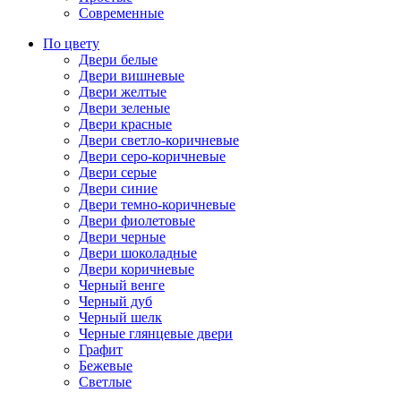
Современные
По цвету
Двери белые
Двери вишневые
Двери желтые
Двери зеленые
Двери красные
Двери светло-коричневые
Двери серо-коричневые
Двери серые
Двери синие
Двери темно-коричневые
Двери фиолетовые
Двери черные
Двери шоколадные
Двери коричневые
Черный венге
Черный дуб
Черный шелк
Черные глянцевые двери
Графит
Бежевые
Светлые