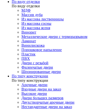
По виду отделки
По виду отделки
МДФ
Массив дуба
Из массива лиственницы
Из массива сосны
Из массива ясеня
Винорит
Металлические двери с терморазрывом
Ламинат
Винилискожа
Порошковое напыление
Пластик
ПВХ
Двери с резьбой
Филенчатые двери
Шпонированные двери
По типу конструкции
По типу конструкции
Арочные двери
Входные двери на заказ
Высокие двери
Двери больших размеров
Двухстворчатые арочные двери
Нестандартные двери на заказ