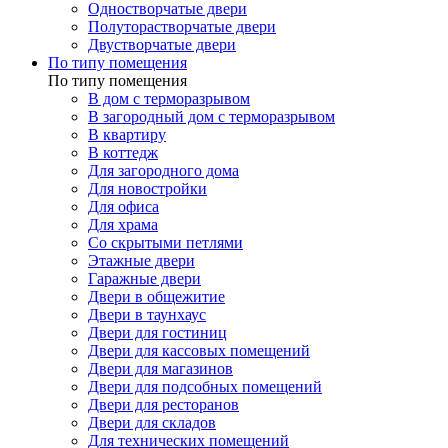
Одностворчатые двери
Полуторастворчатые двери
Двустворчатые двери
По типу помещения
По типу помещения
В дом с терморазрывом
В загородный дом с терморазрывом
В квартиру
В коттедж
Для загородного дома
Для новостройки
Для офиса
Для храма
Со скрытыми петлями
Этажные двери
Гаражные двери
Двери в общежитие
Двери в таунхаус
Двери для гостиниц
Двери для кассовых помещений
Двери для магазинов
Двери для подсобных помещений
Двери для ресторанов
Двери для складов
Для технических помещений