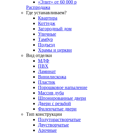
«Элит» от 60 000 р
Распродажа
Где устанавливаем?
Квартира
Коттедж
Загородный дом
Уличные
Тамбур
Подъезд
Храмы и церкви
Вид отделки
МДФ
ПВХ
Ламинат
Винилискожа
Пластик
Порошковое напыление
Массив дуба
Шпонированные двери
Двери с резьбой
Филенчатые двери
Тип конструкции
Полуторастворчатые
Двустворчатые
Арочные