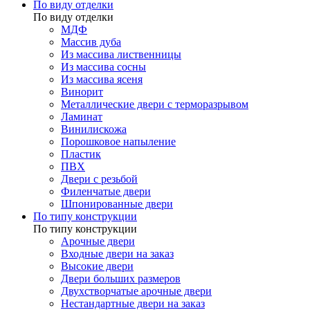
По виду отделки
По виду отделки
МДФ
Массив дуба
Из массива лиственницы
Из массива сосны
Из массива ясеня
Винорит
Металлические двери с терморазрывом
Ламинат
Винилискожа
Порошковое напыление
Пластик
ПВХ
Двери с резьбой
Филенчатые двери
Шпонированные двери
По типу конструкции
По типу конструкции
Арочные двери
Входные двери на заказ
Высокие двери
Двери больших размеров
Двухстворчатые арочные двери
Нестандартные двери на заказ