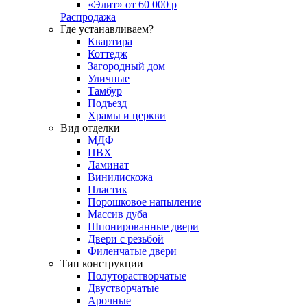
«Элит» от 60 000 р
Распродажа
Где устанавливаем?
Квартира
Коттедж
Загородный дом
Уличные
Тамбур
Подъезд
Храмы и церкви
Вид отделки
МДФ
ПВХ
Ламинат
Винилискожа
Пластик
Порошковое напыление
Массив дуба
Шпонированные двери
Двери с резьбой
Филенчатые двери
Тип конструкции
Полуторастворчатые
Двустворчатые
Арочные