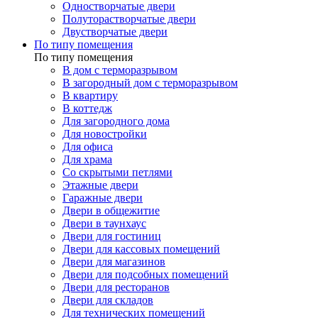
Одностворчатые двери
Полуторастворчатые двери
Двустворчатые двери
По типу помещения
По типу помещения
В дом с терморазрывом
В загородный дом с терморазрывом
В квартиру
В коттедж
Для загородного дома
Для новостройки
Для офиса
Для храма
Со скрытыми петлями
Этажные двери
Гаражные двери
Двери в общежитие
Двери в таунхаус
Двери для гостиниц
Двери для кассовых помещений
Двери для магазинов
Двери для подсобных помещений
Двери для ресторанов
Двери для складов
Для технических помещений