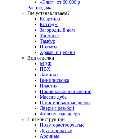
«Элит» от 60 000 р
Распродажа
Где устанавливаем?
Квартира
Коттедж
Загородный дом
Уличные
Тамбур
Подъезд
Храмы и церкви
Вид отделки
МДФ
ПВХ
Ламинат
Винилискожа
Пластик
Порошковое напыление
Массив дуба
Шпонированные двери
Двери с резьбой
Филенчатые двери
Тип конструкции
Полуторастворчатые
Двустворчатые
Арочные