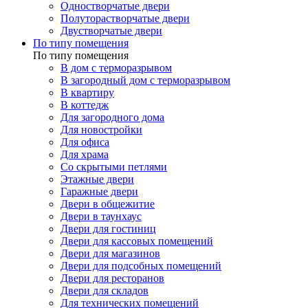
Одностворчатые двери
Полуторастворчатые двери
Двустворчатые двери
По типу помещения
По типу помещения
В дом с терморазрывом
В загородный дом с терморазрывом
В квартиру
В коттедж
Для загородного дома
Для новостройки
Для офиса
Для храма
Со скрытыми петлями
Этажные двери
Гаражные двери
Двери в общежитие
Двери в таунхаус
Двери для гостиниц
Двери для кассовых помещений
Двери для магазинов
Двери для подсобных помещений
Двери для ресторанов
Двери для складов
Для технических помещений