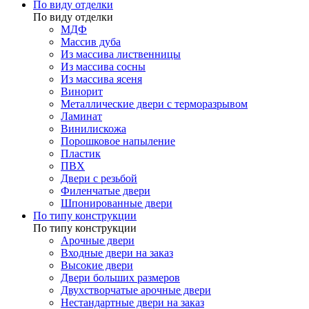
По виду отделки
По виду отделки
МДФ
Массив дуба
Из массива лиственницы
Из массива сосны
Из массива ясеня
Винорит
Металлические двери с терморазрывом
Ламинат
Винилискожа
Порошковое напыление
Пластик
ПВХ
Двери с резьбой
Филенчатые двери
Шпонированные двери
По типу конструкции
По типу конструкции
Арочные двери
Входные двери на заказ
Высокие двери
Двери больших размеров
Двухстворчатые арочные двери
Нестандартные двери на заказ