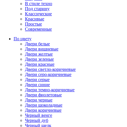
В стиле техно
Под старину
Классические
Красивые
Простые
Современные
По цвету
Двери белые
Двери вишневые
Двери желтые
Двери зеленые
Двери красные
Двери светло-коричневые
Двери серо-коричневые
Двери серые
Двери синие
Двери темно-коричневые
Двери фиолетовые
Двери черные
Двери шоколадные
Двери коричневые
Черный венге
Черный дуб
Черный шелк