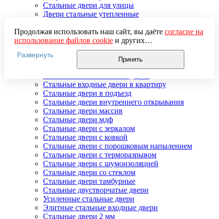
Стальные двери для улицы
Двери стальные утепленные
Дверь стальная двупольная
Наружные стальные двери
Продолжая использовать наш сайт, вы даёте
согласие на
Недорогие стальные двери
использование файлов cookie
и других
Распродажа стальных дверей
пользовательских данных (включая IP-адрес, сведения о
Развернуть
Стальная дверь в дом
местоположении, устройстве, действиях на сайте и т. п.)
Принять
Стальная дверь на дачу
для функционирования сайта, проведения
Стальные взломостойкие двери
статистических исследований, ретаргетинга и
Стальные входные двери в квартиру
использования систем аналитики (например,
Стальные двери в подъезд
Яндекс.Метрика), в соответствии с нашей
Политикой
Стальные двери внутреннего открывания
обработки персональных данных.
Стальные двери массив
Если вы не хотите, чтобы ваши данные обрабатывались,
Стальные двери мдф
настройте ограничения в браузере или покиньте сайт.
Стальные двери с зеркалом
Стальные двери с ковкой
Стальные двери с порошковым напылением
Стальные двери с терморазрывом
Стальные двери с шумоизоляцией
Стальные двери со стеклом
Стальные двери тамбурные
Стальные двустворчатые двери
Усиленные стальные двери
Элитные стальные входные двери
Стальные двери 2 мм