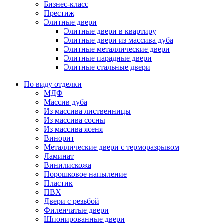
Бизнес-класс
Престиж
Элитные двери
Элитные двери в квартиру
Элитные двери из массива дуба
Элитные металлические двери
Элитные парадные двери
Элитные стальные двери
По виду отделки
МДФ
Массив дуба
Из массива лиственницы
Из массива сосны
Из массива ясеня
Винорит
Металлические двери с терморазрывом
Ламинат
Винилискожа
Порошковое напыление
Пластик
ПВХ
Двери с резьбой
Филенчатые двери
Шпонированные двери