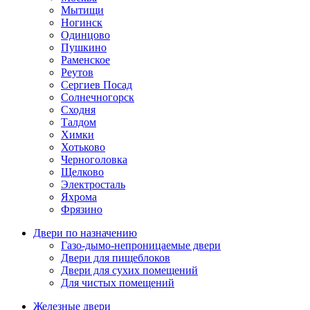
Мытищи
Ногинск
Одинцово
Пушкино
Раменское
Реутов
Сергиев Посад
Солнечногорск
Сходня
Талдом
Химки
Хотьково
Черноголовка
Щелково
Электросталь
Яхрома
Фрязино
Двери по назначению
Газо-дымо-непроницаемые двери
Двери для пищеблоков
Двери для сухих помещений
Для чистых помещений
Железные двери