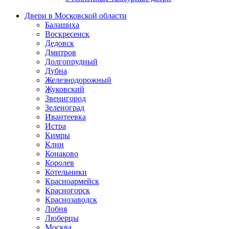
Двери в Московской области
Балашиха
Воскресенск
Дедовск
Дмитров
Долгопрудный
Дубна
Железнодорожный
Жуковский
Звенигород
Зеленоград
Ивантеевка
Истра
Кимры
Клин
Конаково
Королев
Котельники
Красноармейск
Красногорск
Краснозаводск
Лобня
Люберцы
Москва