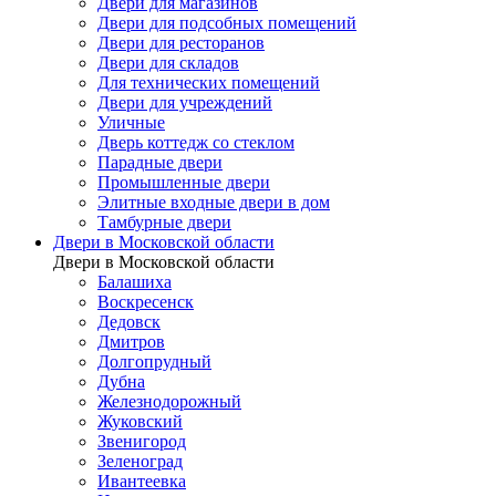
Двери для магазинов
Двери для подсобных помещений
Двери для ресторанов
Двери для складов
Для технических помещений
Двери для учреждений
Уличные
Дверь коттедж со стеклом
Парадные двери
Промышленные двери
Элитные входные двери в дом
Тамбурные двери
Двери в Московской области
Двери в Московской области
Балашиха
Воскресенск
Дедовск
Дмитров
Долгопрудный
Дубна
Железнодорожный
Жуковский
Звенигород
Зеленоград
Ивантеевка