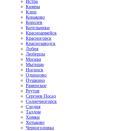
Истра
Кимры
Клин
Конаково
Королев
Котельники
Красноармейск
Красногорск
Краснозаводск
Лобня
Люберцы
Москва
Мытищи
Ногинск
Одинцово
Пушкино
Раменское
Реутов
Сергиев Посад
Солнечногорск
Сходня
Талдом
Химки
Хотьково
Черноголовка