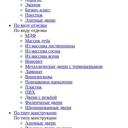
Эконом
Бизнес-класс
Престиж
Элитные двери
По виду отделки
По виду отделки
МДФ
Массив дуба
Из массива лиственницы
Из массива сосны
Из массива ясеня
Винорит
Металлические двери с терморазрывом
Ламинат
Винилискожа
Порошковое напыление
Пластик
ПВХ
Двери с резьбой
Филенчатые двери
Шпонированные двери
По типу конструкции
По типу конструкции
Арочные двери