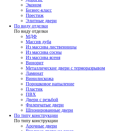
Эконом
Бизнес-класс
Престиж
Элитные двери
По виду отделки
По виду отделки
МДФ
Массив дуба
Из массива лиственницы
Из массива сосны
Из массива ясеня
Винорит
Металлические двери с терморазрывом
Ламинат
Винилискожа
Порошковое напыление
Пластик
ПВХ
Двери с резьбой
Филенчатые двери
Шпонированные двери
По типу конструкции
По типу конструкции
Арочные двери