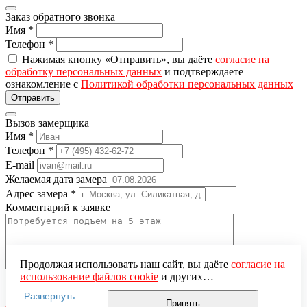
Заказ обратного звонка
Имя
*
Телефон
*
Нажимая кнопку «Отправить», вы даёте
согласие на
обработку персональных данных
и подтверждаете
ознакомление с
Политикой обработки персональных данных
Вызов замерщика
Имя
*
Телефон
*
E-mail
Желаемая дата замера
Адрес замера
*
Комментарий к заявке
Продолжая использовать наш сайт, вы даёте
согласие на
использование файлов cookie
и других
Понравившаяся модель
пользовательских данных (включая IP-адрес, сведения о
Нажимая кнопку «Отправить», вы даёте
согласие на
Развернуть
местоположении, устройстве, действиях на сайте и т. п.)
Принять
обработку персональных данных
и подтверждаете