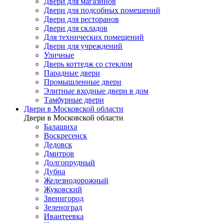
Двери для магазинов
Двери для подсобных помещений
Двери для ресторанов
Двери для складов
Для технических помещений
Двери для учреждений
Уличные
Дверь коттедж со стеклом
Парадные двери
Промышленные двери
Элитные входные двери в дом
Тамбурные двери
Двери в Московской области
Двери в Московской области
Балашиха
Воскресенск
Дедовск
Дмитров
Долгопрудный
Дубна
Железнодорожный
Жуковский
Звенигород
Зеленоград
Ивантеевка