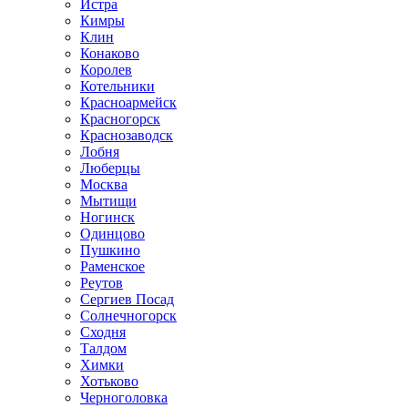
Истра
Кимры
Клин
Конаково
Королев
Котельники
Красноармейск
Красногорск
Краснозаводск
Лобня
Люберцы
Москва
Мытищи
Ногинск
Одинцово
Пушкино
Раменское
Реутов
Сергиев Посад
Солнечногорск
Сходня
Талдом
Химки
Хотьково
Черноголовка