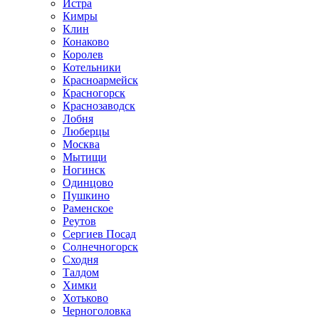
Истра
Кимры
Клин
Конаково
Королев
Котельники
Красноармейск
Красногорск
Краснозаводск
Лобня
Люберцы
Москва
Мытищи
Ногинск
Одинцово
Пушкино
Раменское
Реутов
Сергиев Посад
Солнечногорск
Сходня
Талдом
Химки
Хотьково
Черноголовка