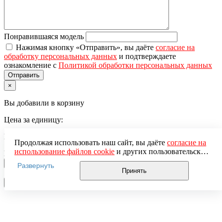
Понравившаяся модель
Нажимая кнопку «Отправить», вы даёте
согласие на
обработку персональных данных
и подтверждаете
ознакомление с
Политикой обработки персональных данных
×
Вы добавили в корзину
Цена за единицу:
Итого:
Продолжая использовать наш сайт, вы даёте
согласие на
использование файлов cookie
и других пользовательских
Количество
данных (включая IP-адрес, сведения о местоположении,
1
−
+
Развернуть
устройстве, действиях на сайте и т. п.) для
Принять
функционирования сайта, проведения статистических
Перейти в корзину
Продолжить покупки
исследований, ретаргетинга и использования систем
аналитики (например, Яндекс.Метрика), в соответствии
с нашей
Политикой обработки персональных данных.
Если вы не хотите, чтобы ваши данные обрабатывались,