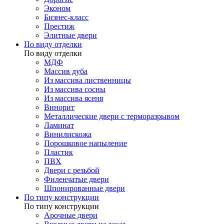
Эконом
Бизнес-класс
Престиж
Элитные двери
По виду отделки
По виду отделки
МДФ
Массив дуба
Из массива лиственницы
Из массива сосны
Из массива ясеня
Винорит
Металлические двери с терморазрывом
Ламинат
Винилискожа
Порошковое напыление
Пластик
ПВХ
Двери с резьбой
Филенчатые двери
Шпонированные двери
По типу конструкции
По типу конструкции
Арочные двери