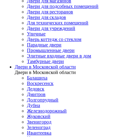
Двери для магазинов
Двери для подсобных помещений
Двери для ресторанов
Двери для складов
Для технических помещений
Двери для учреждений
Уличные
Дверь коттедж со стеклом
Парадные двери
Промышленные двери
Элитные входные двери в дом
Тамбурные двери
Двери в Московской области
Двери в Московской области
Балашиха
Воскресенск
Дедовск
Дмитров
Долгопрудный
Дубна
Железнодорожный
Жуковский
Звенигород
Зеленоград
Ивантеевка