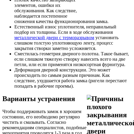
элементов, ошибки их
обслуживания. Как следствие,
наблюдается постепенное
снижения качества функционирования замка.
Естественный износ уплотнителя, неправильный
подбор их толщины. Если в ходе обслуживания
металлической двери с терморазрывом
установить
слишком толстую уплотняющую ленту, процесс
закрытия створки заметно усложняется.
Сместилась геометрия дверного полотна. Такое бывает,
если слишком тяжелую створку навесить всего на две
петли, или если применятся низкосортная фурнитура.
Деформация дверной конструкции. Это может
происходить по самым разным причинам. Как
следствие, ухудшается работа замка (ригели перестают
попадать в рабочие проемы).
Варианты устранения
Чтобы поддерживать замок в хорошем
состоянии, его необходимо регулярно
чистить и смазывать. Согласно
рекомендациям специалистов, подобные
мероприятия проводятся 1-3 раза в год.